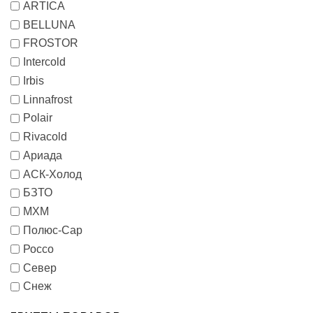
ARTICA
BELLUNA
FROSTOR
Intercold
Irbis
Linnafrost
Polair
Rivacold
Ариада
АСК-Холод
БЗТО
МХМ
Полюс-Сар
Россо
Север
Снеж